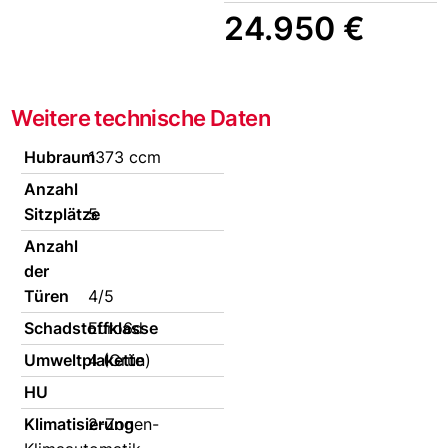
24.950 €
Weitere technische Daten
Hubraum
1373 ccm
Anzahl
Sitzplätze
5
Anzahl
der
Türen
4/5
Schadstoffklasse
Euro6d
Umweltplakette
4 (Grün)
HU
Klimatisierung
2-Zonen-