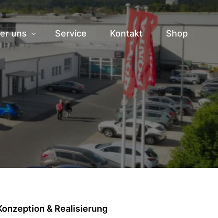
er uns
Service
Kontakt
Shop
storie
am
ranstaltungen
bs
Konzeption & Realisierung