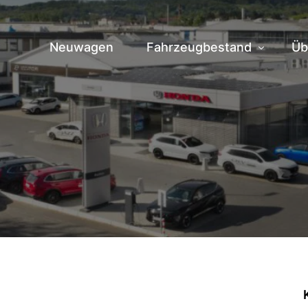
Neuwagen
Fahrzeugbestand
Üb
Fahrzeuge vor Ort
Hi
Zentrallager
Te
Ve
Jo