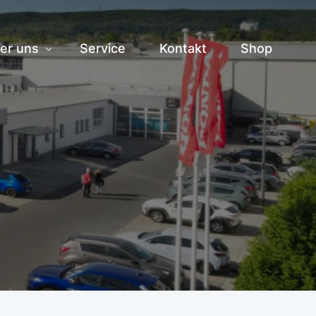
er uns
Service
Kontakt
Shop
storie
am
ranstaltungen
bs