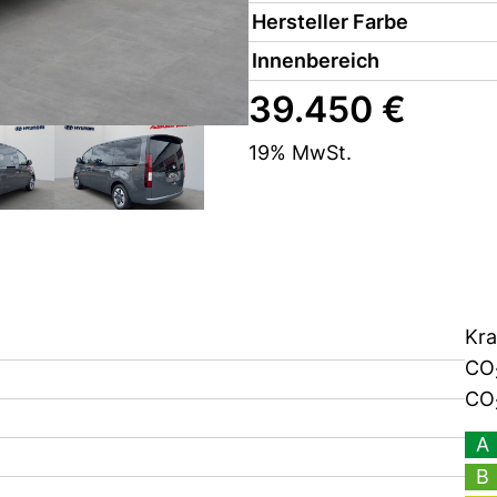
Hersteller Farbe
Innenbereich
39.450 €
19% MwSt.
Kra
CO
CO
A
B