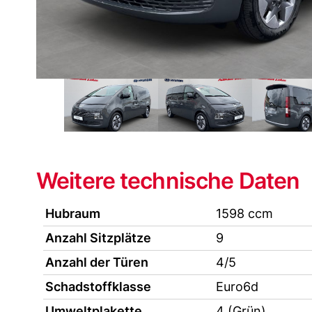
Weitere technische Daten
Hubraum
1598 ccm
Anzahl Sitzplätze
9
Anzahl der Türen
4/5
Schadstoffklasse
Euro6d
Umweltplakette
4 (Grün)