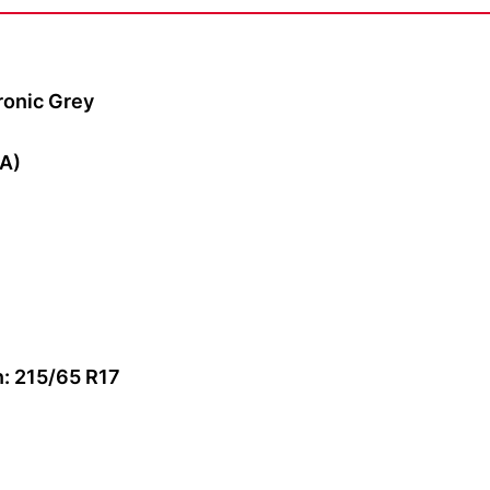
ronic Grey
LA)
en: 215/65 R17