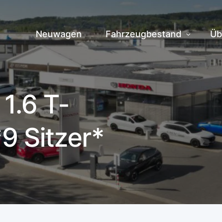
Neuwagen
Fahrzeugbestand
Üb
Fahrzeuge vor Ort
Hi
1.6 T-
Zentrallager
Te
9 Sitzer*
Ve
Jo