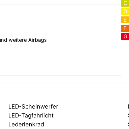
C
D
E
F
G
und weitere Airbags
LED-Scheinwerfer
LED-Tagfahrlicht
Lederlenkrad