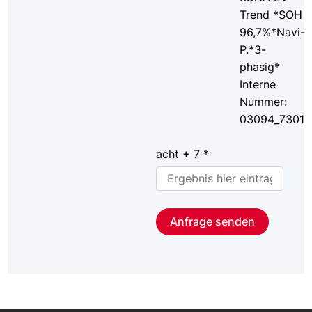
Trend *SOH
96,7%*Navi-
P.*3-
phasig*
Interne
Nummer:
03094_7301
acht + 7 *
Anfrage senden