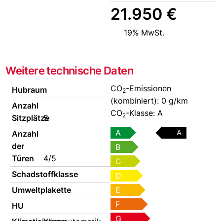
21.950 €
19% MwSt.
Weitere technische Daten
CO
-Emissionen
Hubraum
2
(kombiniert):
0 g/km
Anzahl
CO
-Klasse:
A
2
Sitzplätze
5
A
A
Anzahl
der
B
Türen
4/5
C
Schadstoffklasse
D
Umweltplakette
E
F
HU
G