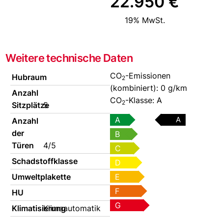
22.950 €
19% MwSt.
Weitere technische Daten
CO
-Emissionen
Hubraum
2
(kombiniert):
0 g/km
Anzahl
CO
-Klasse:
A
2
Sitzplätze
5
A
A
Anzahl
der
B
Türen
4/5
C
Schadstoffklasse
D
Umweltplakette
E
F
HU
G
Klimatisierung
Klimaautomatik