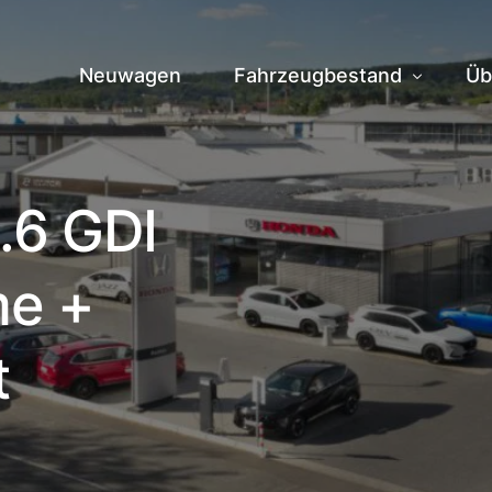
Neuwagen
Fahrzeugbestand
Üb
Fahrzeuge vor Ort
Hi
.6 GDI
Zentrallager
Te
me +
Ve
Jo
t