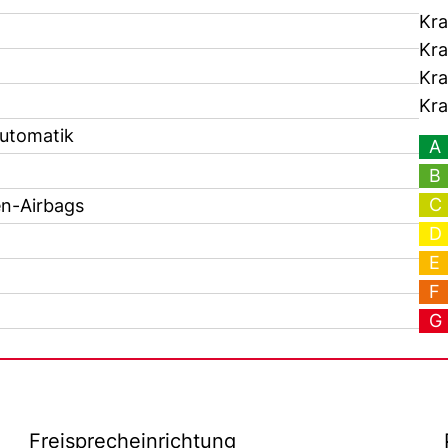
Kra
Kra
Kra
Kra
utomatik
A
B
C
en-Airbags
D
E
F
G
Freisprecheinrichtung