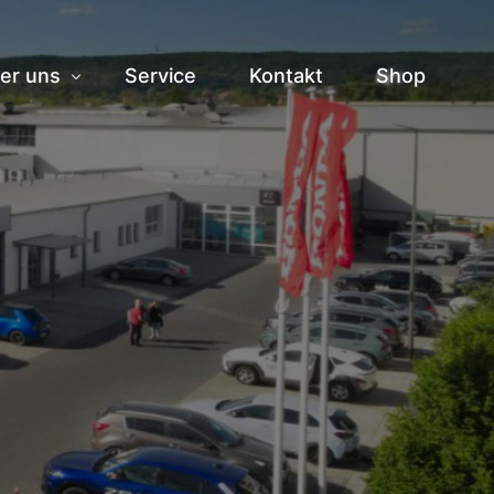
er uns
Service
Kontakt
Shop
storie
am
ranstaltungen
bs