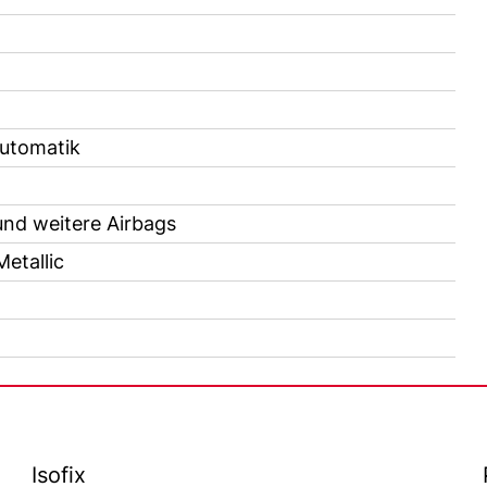
utomatik
und weitere Airbags
etallic
Isofix