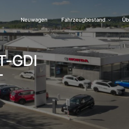
Neuwagen
Fahrzeugbestand
Üb
Fahrzeuge vor Ort
Hi
 T-GDI
Zentrallager
Te
T
Ve
Jo