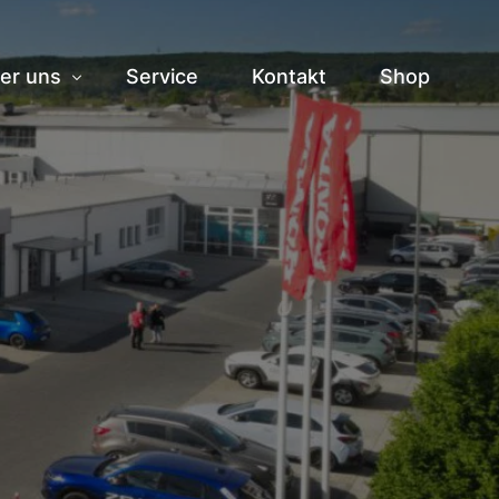
er uns
Service
Kontakt
Shop
storie
am
ranstaltungen
bs