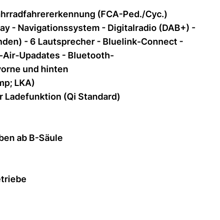
Fahrradfahrererkennung (FCA-Ped./Cyc.)
ay - Navigationssystem - Digitalradio (DAB+) -
den) - 6 Lautsprecher - Bluelink-Connect -
-Air-Upadates - Bluetooth-
vorne und hinten
mp; LKA)
r Ladefunktion (Qi Standard)
iben ab B-Säule
triebe