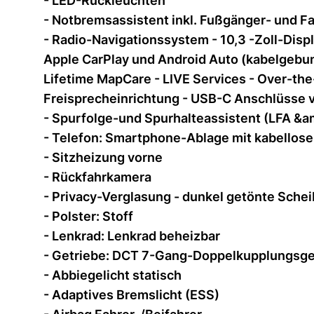
- LED-Rückleuchten
- Notbremsassistent inkl. Fußgänger- und 
- Radio-Navigationssystem - 10,3 -Zoll-Displ
Apple CarPlay und Android Auto (kabelgebun
Lifetime MapCare - LIVE Services - Over-the
Freisprecheinrichtung - USB-C Anschlüsse 
- Spurfolge-und Spurhalteassistent (LFA &a
- Telefon: Smartphone-Ablage mit kabellose
- Sitzheizung vorne
- Rückfahrkamera
- Privacy-Verglasung - dunkel getönte Sche
- Polster: Stoff
- Lenkrad: Lenkrad beheizbar
- Getriebe: DCT 7-Gang-Doppelkupplungsge
- Abbiegelicht statisch
- Adaptives Bremslicht (ESS)