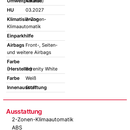
Umweltplakette
4 (Grün)
HU
03.2027
Klimatisierung
2-Zonen-
Klimaautomatik
Einparkhilfe
Airbags
Front-, Seiten-
und weitere Airbags
Farbe
(Hersteller)
Serenity White
Farbe
Weiß
Innenausstattung
Stoff
Ausstattung
2-Zonen-Klimaautomatik
ABS