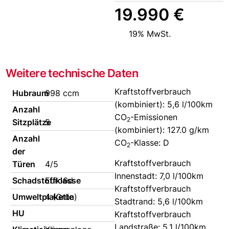
19.990 €
19% MwSt.
Weitere technische Daten
Kraftstoffverbrauch
Hubraum
998 ccm
(kombiniert):
5,6 l/100km
Anzahl
CO
-Emissionen
2
Sitzplätze
5
(kombiniert):
127.0 g/km
Anzahl
CO
-Klasse:
D
2
der
Kraftstoffverbrauch
Türen
4/5
Innenstadt:
7,0 l/100km
Schadstoffklasse
Euro6d
Kraftstoffverbrauch
Umweltplakette
4 (Grün)
Stadtrand:
5,6 l/100km
HU
Kraftstoffverbrauch
Landstraße:
5,1 l/100km