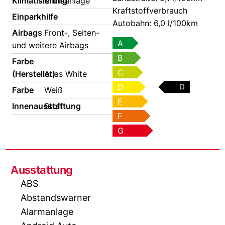
Klimatisierung
Klimaanlage
Kraftstoffverbrauch
Einparkhilfe
Autobahn:
6,0 l/100km
Airbags
Front-, Seiten-
A
und weitere Airbags
B
Farbe
C
(Hersteller)
Atlas White
D
D
Farbe
Weiß
E
Innenausstattung
Stoff
F
G
Ausstattung
ABS
Abstandswarner
Alarmanlage