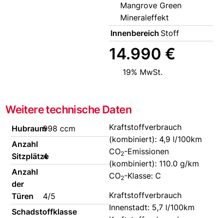
Mangrove Green
Mineraleffekt
Innenbereich
Stoff
14.990 €
19% MwSt.
Weitere technische Daten
Kraftstoffverbrauch
Hubraum
998 ccm
(kombiniert):
4,9 l/100km
Anzahl
CO
-Emissionen
2
Sitzplätze
4
(kombiniert):
110.0 g/km
Anzahl
CO
-Klasse:
C
2
der
Kraftstoffverbrauch
Türen
4/5
Innenstadt:
5,7 l/100km
Schadstoffklasse