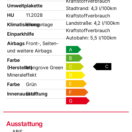
Kraftstoffverbrauch
Umweltplakette
Stadtrand:
4,3 l/100km
HU
11.2028
Kraftstoffverbrauch
Landstraße:
4,2 l/100km
Klimatisierung
Klimaanlage
Kraftstoffverbrauch
Einparkhilfe
Autobahn:
5,5 l/100km
Airbags
Front-, Seiten-
A
und weitere Airbags
B
Farbe
C
C
(Hersteller)
Mangrove Green
Mineraleffekt
D
E
Farbe
Grün
F
Innenausstattung
Stoff
G
Ausstattung
ABS