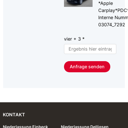
*Apple
Carplay*PD
Interne Numm
03074_7292
vier + 3 *
Anfrage senden
KONTAKT
Niederlassung Einbeck
Niederlassung Delligsen