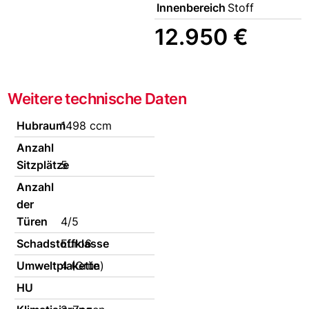
Innenbereich
Stoff
12.950 €
Weitere technische Daten
Hubraum
1498 ccm
Anzahl
Sitzplätze
5
Anzahl
der
Türen
4/5
Schadstoffklasse
Euro6
Umweltplakette
4 (Grün)
HU