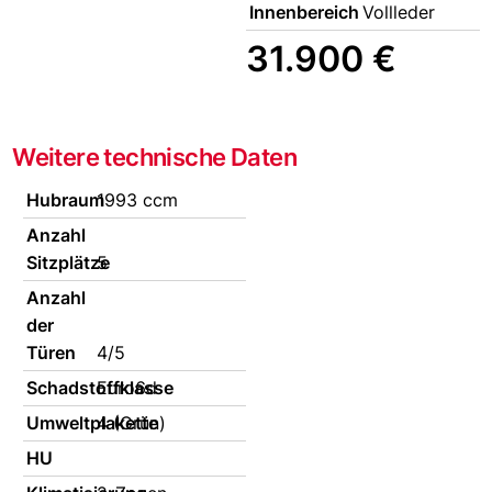
Innenbereich
Vollleder
31.900 €
Weitere technische Daten
Hubraum
1993 ccm
Anzahl
Sitzplätze
5
Anzahl
der
Türen
4/5
Schadstoffklasse
Euro6d
Umweltplakette
4 (Grün)
HU