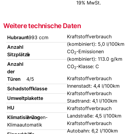
19% MwSt.
Weitere technische Daten
Kraftstoffverbrauch
Hubraum
1993 ccm
(kombiniert):
5,0 l/100km
Anzahl
CO
-Emissionen
2
Sitzplätze
5
(kombiniert):
113.0 g/km
Anzahl
CO
-Klasse:
C
2
der
Kraftstoffverbrauch
Türen
4/5
Innenstadt:
4,4 l/100km
Schadstoffklasse
Kraftstoffverbrauch
Umweltplakette
Stadtrand:
4,1 l/100km
HU
Kraftstoffverbrauch
Landstraße:
4,5 l/100km
Klimatisierung
2-Zonen-
Kraftstoffverbrauch
Klimaautomatik
Autobahn:
6,2 l/100km