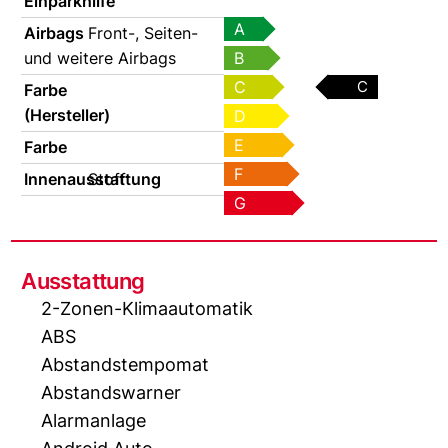
Einparkhilfe
A
Airbags
Front-, Seiten-
und weitere Airbags
B
C
C
Farbe
(Hersteller)
D
E
Farbe
F
Innenausstattung
Stoff
G
Ausstattung
2-Zonen-Klimaautomatik
ABS
Abstandstempomat
Abstandswarner
Alarmanlage