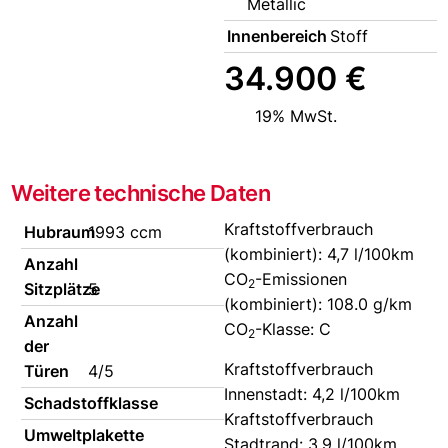
Metallic
Innenbereich
Stoff
34.900 €
19% MwSt.
Weitere technische Daten
Kraftstoffverbrauch
Hubraum
1993 ccm
(kombiniert):
4,7 l/100km
Anzahl
CO
-Emissionen
2
Sitzplätze
5
(kombiniert):
108.0 g/km
Anzahl
CO
-Klasse:
C
2
der
Kraftstoffverbrauch
Türen
4/5
Innenstadt:
4,2 l/100km
Schadstoffklasse
Kraftstoffverbrauch
Umweltplakette
Stadtrand:
3,9 l/100km