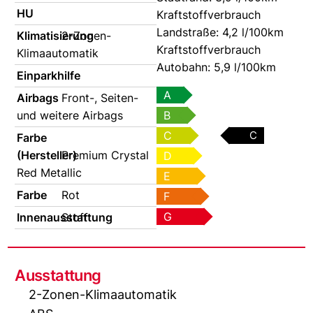
HU
Kraftstoffverbrauch
Landstraße:
4,2 l/100km
Klimatisierung
2-Zonen-
Kraftstoffverbrauch
Klimaautomatik
Autobahn:
5,9 l/100km
Einparkhilfe
A
Airbags
Front-, Seiten-
und weitere Airbags
B
C
C
Farbe
(Hersteller)
Premium Crystal
D
Red Metallic
E
Farbe
Rot
F
G
Innenausstattung
Stoff
Ausstattung
2-Zonen-Klimaautomatik