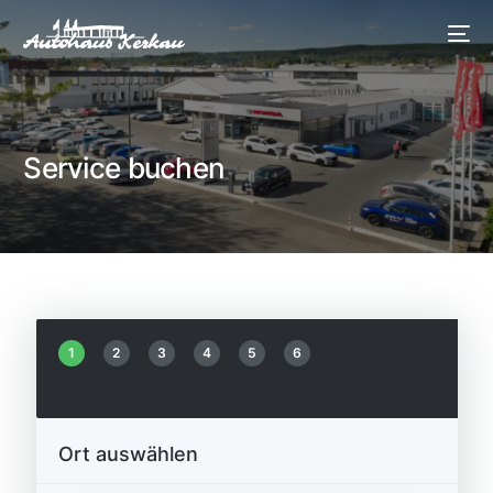
Service buchen
1
2
3
4
5
6
Ort auswählen