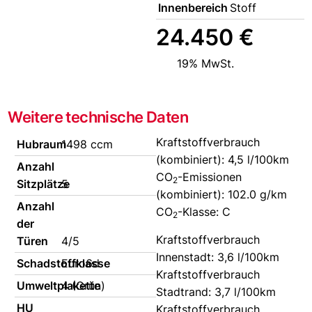
Innenbereich
Stoff
24.450 €
19% MwSt.
Weitere technische Daten
Kraftstoffverbrauch
Hubraum
1498 ccm
(kombiniert):
4,5 l/100km
Anzahl
CO
-Emissionen
2
Sitzplätze
5
(kombiniert):
102.0 g/km
Anzahl
CO
-Klasse:
C
2
der
Kraftstoffverbrauch
Türen
4/5
Innenstadt:
3,6 l/100km
Schadstoffklasse
Euro6d
Kraftstoffverbrauch
Umweltplakette
4 (Grün)
Stadtrand:
3,7 l/100km
HU
Kraftstoffverbrauch