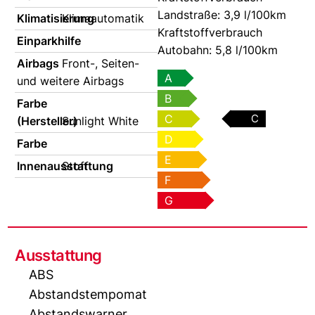
Landstraße:
3,9 l/100km
Klimatisierung
Klimaautomatik
Kraftstoffverbrauch
Einparkhilfe
Autobahn:
5,8 l/100km
Airbags
Front-, Seiten-
A
und weitere Airbags
B
Farbe
C
C
(Hersteller)
Sunlight White
D
Farbe
E
Innenausstattung
Stoff
F
G
Ausstattung
ABS
Abstandstempomat
Abstandswarner