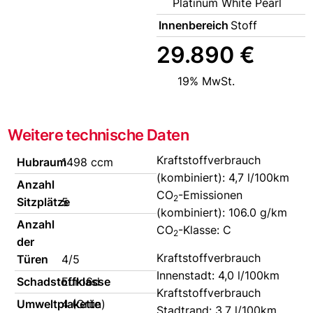
Platinum White Pearl
Innenbereich
Stoff
29.890 €
19% MwSt.
Weitere technische Daten
Kraftstoffverbrauch
Hubraum
1498 ccm
(kombiniert):
4,7 l/100km
Anzahl
CO
-Emissionen
2
Sitzplätze
5
(kombiniert):
106.0 g/km
Anzahl
CO
-Klasse:
C
2
der
Kraftstoffverbrauch
Türen
4/5
Innenstadt:
4,0 l/100km
Schadstoffklasse
Euro6d
Kraftstoffverbrauch
Umweltplakette
4 (Grün)
Stadtrand:
3,7 l/100km