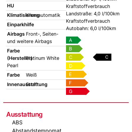
HU
Kraftstoffverbrauch
Landstraße:
4,0 l/100km
Klimatisierung
Klimaautomatik
Kraftstoffverbrauch
Einparkhilfe
Autobahn:
6,0 l/100km
Airbags
Front-, Seiten-
A
und weitere Airbags
B
Farbe
C
C
(Hersteller)
Platinum White
Pearl
D
E
Farbe
Weiß
F
Innenausstattung
Stoff
G
Ausstattung
ABS
Abstandstempomat