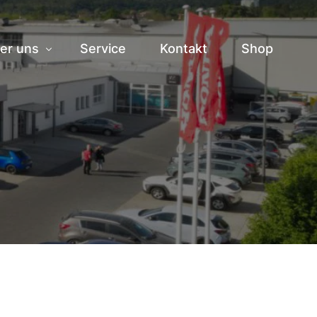
er uns
Service
Kontakt
Shop
storie
am
ranstaltungen
bs