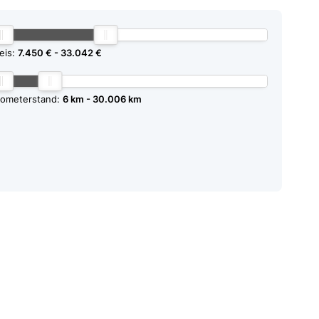
eis:
7.450 €
33.042 €
lometerstand:
6 km
30.006 km