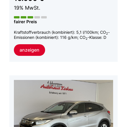
19% MwSt.
fairer Preis
Kraftstoffverbrauch (kombiniert):
5,1 l/100km
;
CO
-
2
Emissionen (kombiniert):
116 g/km
;
CO
-Klasse:
D
2
anzeigen