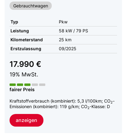
Gebrauchtwagen
Typ
Pkw
Leistung
58 kW / 79 PS
Kilometerstand
25 km
Erstzulassung
09/2025
17.990 €
19% MwSt.
fairer Preis
Kraftstoffverbrauch (kombiniert):
5,3 l/100km
;
CO
-
2
Emissionen (kombiniert):
119 g/km
;
CO
-Klasse:
D
2
anzeigen