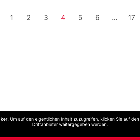
1
2
3
4
5
6
...
17
cker
. Um auf den eigentlichen Inhalt zuzugreifen, klicken Sie auf de
Drittanbieter weitergegeben werden.