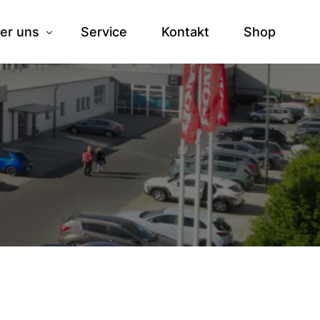
er uns
Service
Kontakt
Shop
storie
am
ranstaltungen
bs