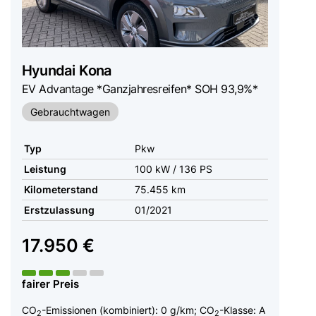
Hyundai
Kona
EV Advantage *Ganzjahresreifen* SOH 93,9%*
Gebrauchtwagen
Typ
Pkw
Leistung
100 kW / 136 PS
Kilometerstand
75.455 km
Erstzulassung
01/2021
17.950 €
fairer Preis
CO
-Emissionen (kombiniert):
0 g/km
;
CO
-Klasse:
A
2
2