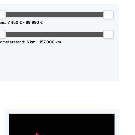
eis:
7.450 €
69.990 €
lometerstand:
6 km
157.000 km