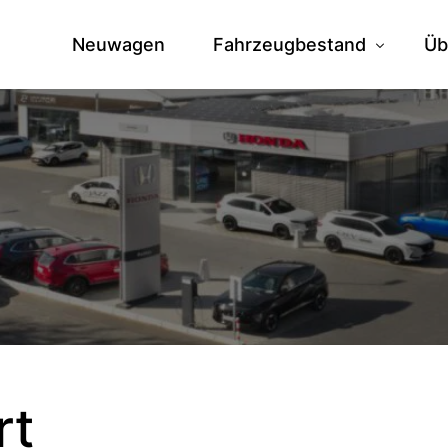
Neuwagen
Fahrzeugbestand
Üb
Fahrzeuge vor Ort
Hi
Zentrallager
Te
Ve
Jo
rt