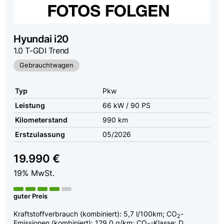
Hyundai
i20
1.0 T-GDI Trend
Gebrauchtwagen
Typ
Pkw
Leistung
66 kW / 90 PS
Kilometerstand
990 km
Erstzulassung
05/2026
19.990 €
19% MwSt.
guter Preis
Kraftstoffverbrauch (kombiniert):
5,7 l/100km
;
CO
-
2
Emissionen (kombiniert):
129.0 g/km
;
CO
-Klasse:
D