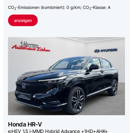
CO
-Emissionen (kombiniert):
0 g/km
;
CO
-Klasse:
A
2
2
anzeigen
Honda
HR-V
e:HEV 1.5 i-MMD Hybrid Advance +1HD+AHK+