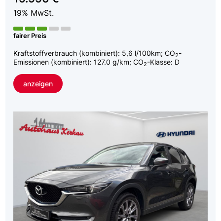
19% MwSt.
fairer Preis
Kraftstoffverbrauch (kombiniert):
5,6 l/100km
;
CO
-
2
Emissionen (kombiniert):
127.0 g/km
;
CO
-Klasse:
D
2
anzeigen